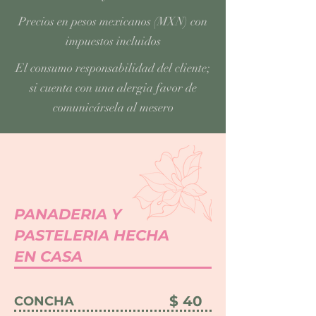
Precios en pesos mexicanos (MXN) con
impuestos incluidos
El consumo responsabilidad del cliente;
si cuenta con una alergia favor de
comunicársela al mesero
PANADERIA Y
PASTELERIA HECHA
EN CASA
$ 40
CONCHA